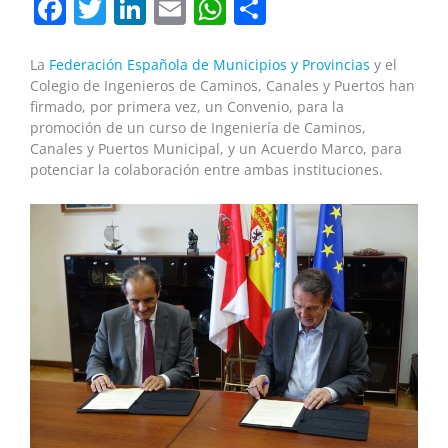
Facebook
Twitter
LinkedIn
Email
WhatsApp
Compartir
La
Federación Española de Municipios y Provincias
y el
Colegio de Ingenieros de Caminos, Canales y Puertos han
firmado, por primera vez, un Convenio, para la
promoción de un curso de Ingeniería de Caminos,
Canales y Puertos Municipal, y un Acuerdo Marco, para
potenciar la colaboración entre ambas instituciones.