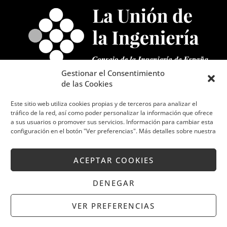
Gestionar el Consentimiento
L
T
de las Cookies
i
w
n
i
Este sitio web utiliza cookies propias y de terceros para analizar el
tráfico de la red, así como poder personalizar la información que ofrece
k
t
a sus usuarios o promover sus servicios. Información para cambiar esta
e
t
configuración en el botón "Ver preferencias". Más detalles sobre nuestra
d
e
Home
Somos UPCI
Qué hacemos
i
r
ACEPTAR COOKIES
Proyectamos
Actualidad
Contacto
n
DENEGAR
Copyright © 2022 UPCI | Powered by UPCI
VER PREFERENCIAS
Todos los derechos reservados.