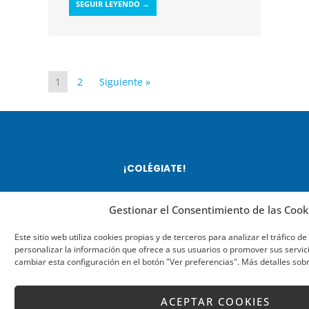
SEGUIR LEYENDO →
1
2
Siguiente »
¡COLÉGIATE!
Colegiándote accederás a
Gestionar el Consentimiento de las Cook
conectarte con una red de
Este sitio web utiliza cookies propias y de terceros para analizar el tráfico d
profesionales con alta
personalizar la información que ofrece a sus usuarios o promover sus servic
cambiar esta configuración en el botón "Ver preferencias". Más detalles sob
formación en el sector,
servicios de asesoría jurídica
ACEPTAR COOKIES