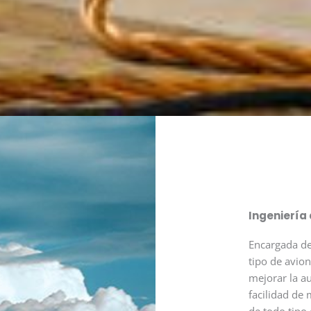
Ingeniería
Encargada de
tipo de avion
mejorar la a
facilidad de
de todo tipo