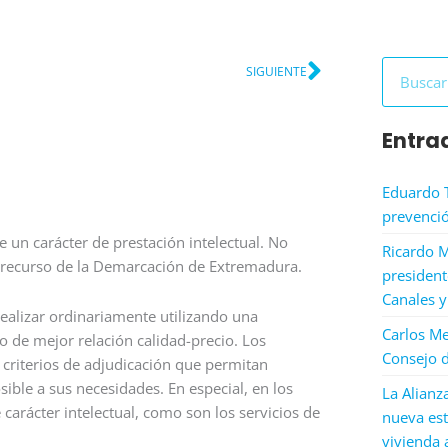
Siguiente
Buscar
SIGUIENTE
Entra
Eduardo 
prevenció
 un carácter de prestación intelectual. No
Ricardo M
el recurso de la Demarcación de Extremadura.
president
Canales y
realizar ordinariamente utilizando una
Carlos Me
io de mejor relación calidad-precio. Los
Consejo d
 criterios de adjudicación que permitan
ible a sus necesidades. En especial, en los
La Alianz
carácter intelectual, como son los servicios de
nueva est
vivienda 