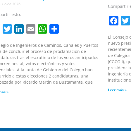
julio de 2026
Compartir e
artir esto:
Fa
Facebook
Twitter
LinkedIn
Email
WhatsApp
Compartir
El Consejo 
nuevo presi
legio de Ingenieros de Caminos, Canales y Puertos
recientemen
a de concluir el proceso de proclamación de
de Colegios
daturas tras el escrutinio de los votos anticipados
(CGCOII), q
orreo postal, votos electrónicos y votos
presidencia
nciales. A la Junta de Gobierno del Colegio han
ingeniería 
rrido a estas elecciones 2 candidaturas, una
institucione
bezada por Ricardo Martín de Bustamante, que
Leer más »
más »