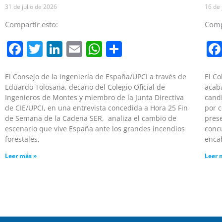
31 de julio de 2026
16 de 
Compartir esto:
Comp
Facebook
Twitter
LinkedIn
Email
WhatsApp
Compartir
El Consejo de la Ingeniería de España/UPCI a través de
El Co
Eduardo Tolosana, decano del Colegio Oficial de
acab
Ingenieros de Montes y miembro de la Junta Directiva
candi
de CIE/UPCI, en una entrevista concedida a Hora 25 Fin
por c
de Semana de la Cadena SER, analiza el cambio de
prese
escenario que vive España ante los grandes incendios
concu
forestales.
enca
Leer más »
Leer 