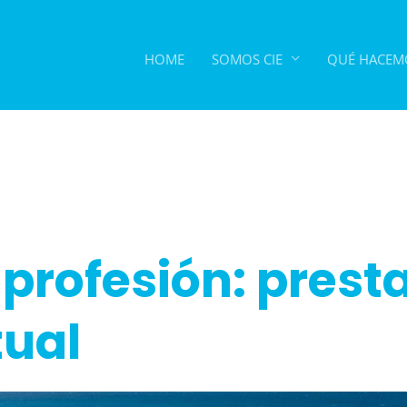
HOME
SOMOS CIE
QUÉ HACEM
 profesión: prest
tual