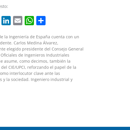
sto:
cebook
Twitter
LinkedIn
Email
WhatsApp
Compartir
de la Ingeniería de España cuenta con un
dente. Carlos Medina Álvarez,
te elegido presidente del Consejo General
 Oficiales de Ingenieros Industriales
ue asume, como decimos, también la
 del CIE/UPCI, reforzando el papel de la
como interlocutor clave ante las
s y la sociedad. Ingeniero industrial y