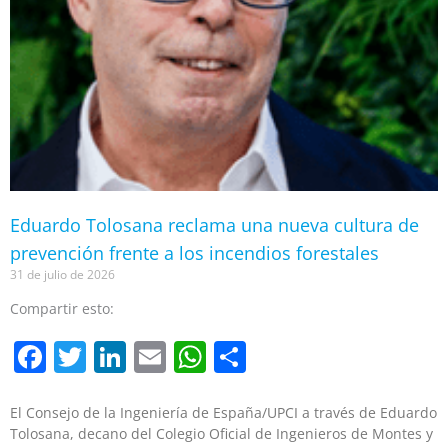
Eduardo Tolosana reclama una nueva cultura de
prevención frente a los incendios forestales
31 de julio de 2026
Compartir esto:
Facebook
Twitter
LinkedIn
Email
WhatsApp
Compartir
El Consejo de la Ingeniería de España/UPCI a través de Eduardo
Tolosana, decano del Colegio Oficial de Ingenieros de Montes y