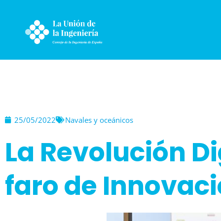
Ir
al
contenido
25/05/2022
Navales y oceánicos
La Revolución Dig
faro de Innovac