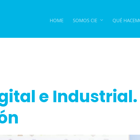
HOME
SOMOS CIE
QUÉ HACEM
ital e Industrial.
ión