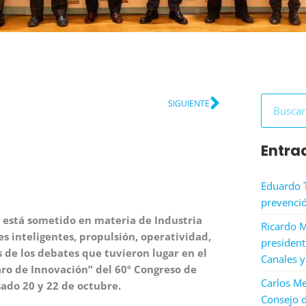
Siguiente
Buscar
SIGUIENTE
Entra
Eduardo 
prevenció
 está sometido en materia de Industria
Ricardo M
ues inteligentes, propulsión, operatividad,
president
s de los debates que tuvieron lugar en el
Canales y
faro de Innovación” del 60º Congreso de
Carlos Me
sado 20 y 22 de octubre.
Consejo d