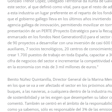
Gonzalo Trenor López, Delegado Territorial da Xunta de Gali
este sector, al que definió como vital, para que el resto de 
a esta industria un lugar preferente en el reparto de los fo
que el gobierno gallego lleva en los últimos años invirtiendo
agencia gallega de innovación, permitiendo movilizar en tor
presentación de un PERTE (Proyecto Estratégico para la Rec
enmarcado en los fondos Next GenerationEU) para el sector
de 90 proyectos a desarrollar con una inversión de casi 600 
auxiliares, 7 socios tecnológicos, 20 centros de conocimiento
crear 1.700 puestos de trabajo en toda España, capacitar a 
cifra de negocios del sector e incrementar la competitividad
en la economía con más de 3 mil millones de euros.”
Benito Núñez Quintanilla, Director General de la Marina Merc
en los que se va a ver afectado el sector en los próximos años:
buques, a las navieras, a cualquiera dentro de la industria ma
de sostenibilidad y se les exigen que desempeñen su labor co
comentó. También se centró en el ámbito de la responsabili
como ya sabemos, sólo es responsable del 3% de las emision