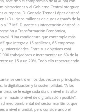
cia, reafirmó el compromiso de la Xunta con
administraciones y al Gobierno Central otorguen
ndos europeos. D. Gonzalo Trenor López destacó
 en I+D+i cinco millones de euros a través de la
no a 17 M€. Durante su intervención destacó la
uperación y Transformación Económica,
 naval. “Una candidatura que contempla más
M€ que integra a 15 astilleros, 65 empresas
 y universidades. Entre sus objetivos está
30.000 trabajadores e incrementar un 6% de la
 entre un 15 y un 20%. Todo ello repercutiendo
ante, se centró en los dos vectores principales
 la digitalización y la sostenibilidad. “A los
rítima, se le exige cada día un nivel más alto
n el máximo nivel de digitalización posible”,
dad medioambiental del sector marítimo, que
es a nivel mundial, pero considerando el