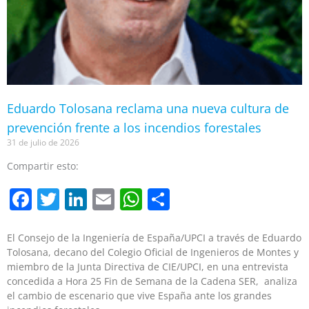
Eduardo Tolosana reclama una nueva cultura de
prevención frente a los incendios forestales
31 de julio de 2026
Compartir esto:
Facebook
Twitter
LinkedIn
Email
WhatsApp
Compartir
El Consejo de la Ingeniería de España/UPCI a través de Eduardo
Tolosana, decano del Colegio Oficial de Ingenieros de Montes y
miembro de la Junta Directiva de CIE/UPCI, en una entrevista
concedida a Hora 25 Fin de Semana de la Cadena SER, analiza
el cambio de escenario que vive España ante los grandes