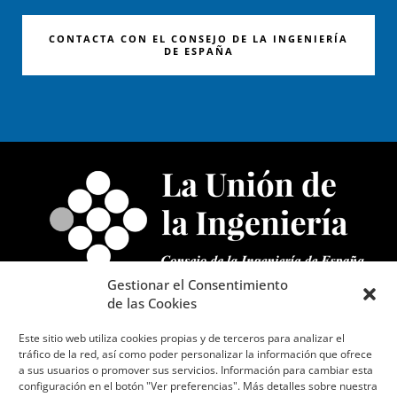
CONTACTA CON EL CONSEJO DE LA INGENIERÍA
DE ESPAÑA
Gestionar el Consentimiento
L
T
de las Cookies
i
w
n
i
Este sitio web utiliza cookies propias y de terceros para analizar el
tráfico de la red, así como poder personalizar la información que ofrece
k
t
a sus usuarios o promover sus servicios. Información para cambiar esta
e
t
configuración en el botón "Ver preferencias". Más detalles sobre nuestra