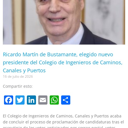
Ricardo Martín de Bustamante, elegido nuevo
presidente del Colegio de Ingenieros de Caminos,
Canales y Puertos
16 de julio de 2026
Compartir esto:
Facebook
Twitter
LinkedIn
Email
WhatsApp
Compartir
El Colegio de Ingenieros de Caminos, Canales y Puertos acaba
de concluir el proceso de proclamación de candidaturas tras el
escrutinio de los votos anticipados por correo postal, votos