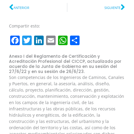
Ant
Sig
ANTERIOR
SIGUIENTE
Compartir esto:
Facebook
Twitter
LinkedIn
Email
WhatsApp
Compartir
Anexo I del Reglamento de Certificación y
Acreditación Profesional del CICCP, actualizado por
acuerdo de la Junta de Gobierno en su sesión del
27/6/22 y en su sesión de 26/6/23.
Son competencias de los Ingenieros de Caminos, Canales
y Puertos, en general, la asesoría, análisis, diseño,
cálculo, proyecto, planificación, dirección, gestión,
construcción, mantenimiento, conservación y explotación
en los campos de la ingeniería civil, de las
infraestructuras y las obras públicas, de los recursos
hidráulicos y energéticos, de la edificación, la
construcción y las estructuras, del urbanismo y la
ordenación del territorio y las costas, así como de los
aspectos medioambientales relacionados con dichos