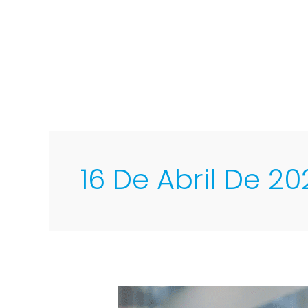
Ir
al
contenido
16 De Abril De 20
Juan