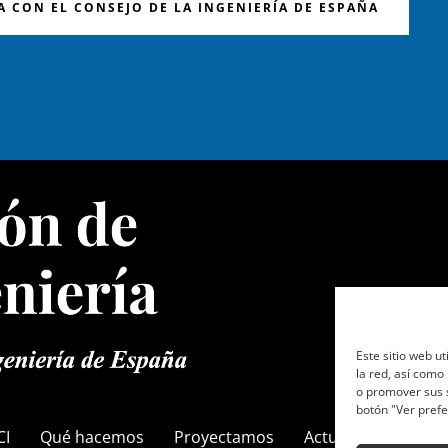
 CON EL CONSEJO DE LA INGENIERÍA DE ESPAÑA
Este sitio web ut
la red, así como
o promover sus s
botón "Ver prefe
CI
Qué hacemos
Proyectamos
Actualidad
Cont