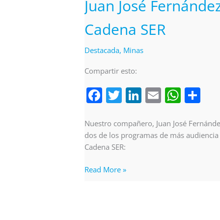
Juan José Fernández
Cadena SER
Destacada
,
Minas
Compartir esto:
F
T
Li
E
W
C
a
w
n
m
h
o
c
itt
k
ai
at
m
Nuestro compañero, Juan José Fernández
e
er
e
l
s
p
dos de los programas de más audiencia d
Cadena SER:
b
dI
A
ar
o
n
p
tir
Read More »
o
p
k